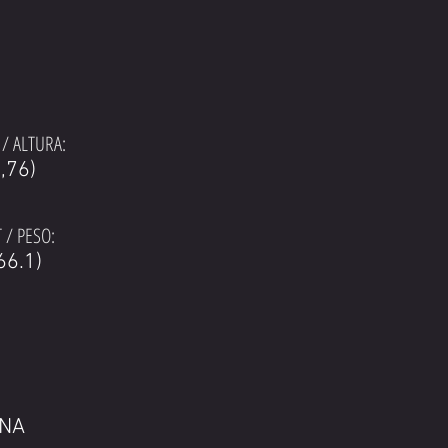
/ ALTURA:
1,76)
 / PESO:
66.1)
ENA