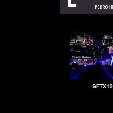
L
PEDRO H
SFTX10