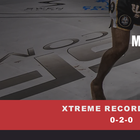
M
XTREME RECOR
0-2-0