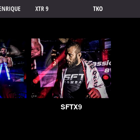
ENRIQUE
XTR 9
TKO
SFTX9