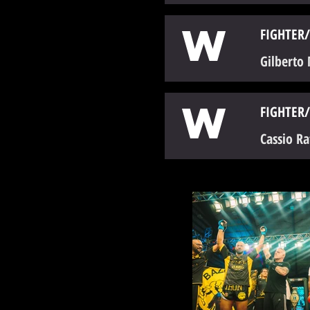
W
FIGHTER/
Gilberto
W
FIGHTER/
Cassio Ra