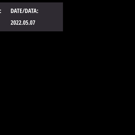
:
DATE/DATA:
2022.05.07